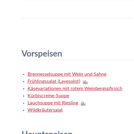
Vorspeisen
Brennesselsuppe mit Wein und Sahne
Frühlingssalat (Layesolot)
Käsevariationen mit rotem Weinbergspfirsich
Kürbiscreme-Suppe
Lauchsuppe mit Riesling
Wildkräutersalat