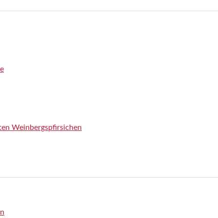
ee
rten Weinbergspfirsichen
en