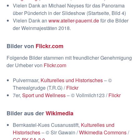
Vielen Dank an Michael Neyses für das Panorama
über Pünderich in der Slideshow (Startseite, Bild 4)
Vielen Dank an
www.atelier-pauemi.de
für die Bilder
der Weinmajestäten 2018.
Bilder von
Flickr.com
Folgende Bilder stammen mit freundlicher Genehmigung
der Urheber von
Flickr.com
Pulvermaar,
Kulturelles und Historisches
– ©
Therealgrudge (T.R.G) /
Flickr
7er,
Sport und Wellness
– © Vollmilch123 /
Flickr
Bilder aus der
Wikimedia
Bernkastel-Kues Cusanusstift,
Kulturelles und
Historisches
– © Sir Gawain /
Wikimedia Commons
/
CC-BY-SA-3.0