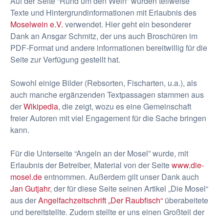
Auf der Seite “Rund um den Wein” wurden teilweise
Texte und Hintergrundinformationen mit Erlaubnis des
Moselwein e.V.
verwendet. Hier geht ein besonderer
Dank an Ansgar Schmitz, der uns auch Broschüren im
PDF-Format und andere informationen bereitwillig für die
Seite zur Verfügung gestellt hat.
Sowohl einige Bilder (Rebsorten, Fischarten, u.a.), als
auch manche ergänzenden Textpassagen stammen aus
der
Wikipedia
, die zeigt, wozu es eine Gemeinschaft
freier Autoren mit viel Engagement für die Sache bringen
kann.
Für die Unterseite “Angeln an der Mosel” wurde, mit
Erlaubnis der Betreiber, Material von der Seite
www.die-
mosel.de
entnommen. Außerdem gilt unser Dank auch
Jan Gutjahr
, der für diese Seite seinen Artikel „Die Mosel“
aus der
Angelfachzeitschrift „Der Raubfisch“
überabeitete
und bereitstellte. Zudem stellte er uns einen Großteil der