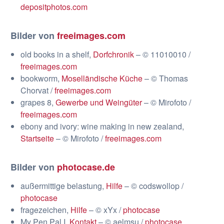
depositphotos.com
Bilder von
freeimages.com
old books in a shelf,
Dorfchronik
– © 11010010 /
freeimages.com
bookworm,
Moselländische Küche
– © Thomas
Chorvat /
freeimages.com
grapes 8,
Gewerbe und Weingüter
– © Mirofoto /
freeimages.com
ebony and ivory: wine making in new zealand,
Startseite
– © Mirofoto /
freeimages.com
Bilder von
photocase.de
außermittige belastung,
Hilfe
– © codswollop /
photocase
fragezeichen,
Hilfe
– © xYx /
photocase
My Pen Pal I,
Kontakt
– © aelmsu /
photocase