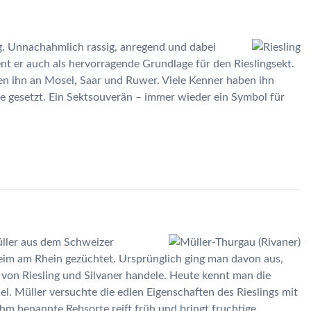
ng. Unnachahmlich rassig, anregend und dabei
t er auch als hervorragende Grundlage für den Rieslingsekt.
en ihn an Mosel, Saar und Ruwer. Viele Kenner haben ihn
de gesetzt. Ein Sektsouverän – immer wieder ein Symbol für
ller aus dem Schweizer
eim am Rhein gezüchtet. Ursprünglich ging man davon aus,
 von Riesling und Silvaner handele. Heute kennt man die
l. Müller versuchte die edlen Eigenschaften des Rieslings mit
hm benannte Rebsorte reift früh und bringt fruchtige,