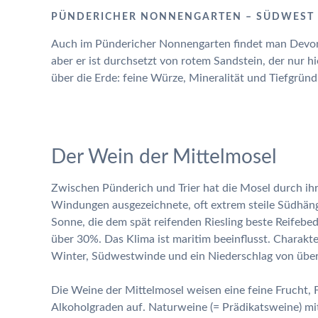
PÜNDERICHER NONNENGARTEN – SÜDWEST
Auch im Pündericher Nonnengarten findet man Devon
aber er ist durchsetzt von rotem Sandstein, der nur hi
über die Erde: feine Würze, Mineralität und Tiefgründi
Der Wein der Mittelmosel
Zwischen Pünderich und Trier hat die Mosel durch ih
Windungen ausgezeichnete, oft extrem steile Südhän
Sonne, die dem spät reifenden Riesling beste Reifebe
über 30%. Das Klima ist maritim beeinflusst. Charakt
Winter, Südwestwinde und ein Niederschlag von übe
Die Weine der Mittelmosel weisen eine feine Frucht, Fü
Alkoholgraden auf. Naturweine (= Prädikatsweine) mi