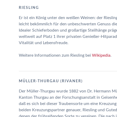
RIESLING
Er ist ein König unter den weißen Weinen: der Riesli
leicht bekömmlich für den unbeschwerten Genuss dien
Idealer Schieferboden und großartige Steilhänge präg
weltweit auf Platz 1 ihrer privaten Genießer-Hitpara
Vitalität und Lebensfreude.
Weitere Informationen zum Riesling bei
Wikipedia
.
MÜLLER-THURGAU (RIVANER)
Der Müller-Thurgau wurde 1882 von Dr. Hermann Mü
Kanton Thurgau an der Forschungsanstalt in Geisenh
daß es sich bei dieser Traubensorte um eine Kreuzung
beiden Kreuzungspartner genauer, Riesling und Gutede
denen der frühreifenden Sorte zu vereinen. Die nach i