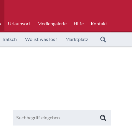
h
Urlaubsort
Mediengalerie
Hilfe
Kontakt
 Tratsch
Wo ist was los?
Marktplatz