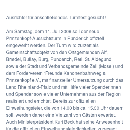
__________________________
Ausrichter für anschließendes Turmfest gesucht !
Am Samstag, dem 11. Juli 2009 soll der neue
Prinzenkopf-Aussichtsturm in Pünderich offiziell
eingeweiht werden. Der Turm wird zurzeit als
Gemeinschaftsobjekt von den Ortsgemeinden Alf,
Briedel, Bullay, Burg, Pünderich, Reil, St. Aldegund
sowie der Stadt und Verbandsgemeinde Zell (Mosel) und
dem Förderverein “Freunde Kanonenbahnweg &
Prinzenkopf e.V., mit finanzieller Unterstützung durch das
Land Rheinland-Pfalz und mit Hilfe vieler Spenderinnen
und Spender sowie vieler Unternehmen aus der Region
realisiert und errichtet. Bereits zur offiziellen
Einweihungsfeier, die von 14.00 bis ca. 15.30 Uhr dauern
soll, werden daher eine Vielzahl von Gästen erwartet.
Auch Ministerpräsident Kurt Beck hat seine Anwesenheit
für die offiziellen Einweihungsfeierlichkeiten zugesagt.