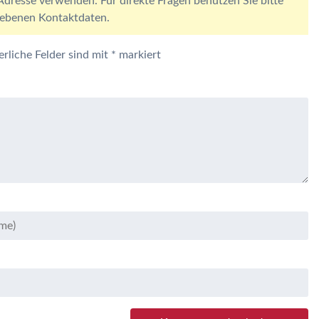
resse verwenden. Für direkte Fragen benutzen Sie bitte
egebenen Kontaktdaten.
erliche Felder sind mit
*
markiert