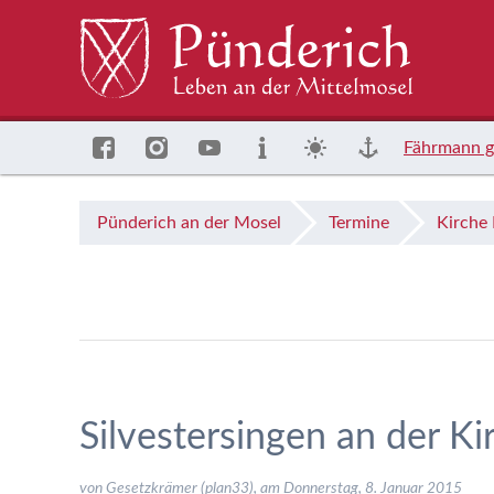
Fährmann g
Pünderich an der Mosel
Termine
Kirche
Silvestersingen an der Ki
von Gesetzkrämer (plan33), am
Donnerstag, 8. Januar 2015