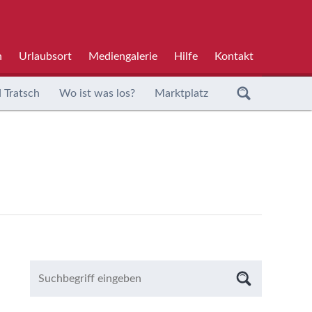
h
Urlaubsort
Mediengalerie
Hilfe
Kontakt
 Tratsch
Wo ist was los?
Marktplatz