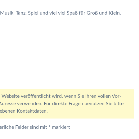
Musik, Tanz, Spiel und viel viel Spaß für Groß und Klein.
 Website veröffentlicht wird, wenn Sie Ihren vollen Vor-
resse verwenden. Für direkte Fragen benutzen Sie bitte
egebenen Kontaktdaten.
erliche Felder sind mit
*
markiert