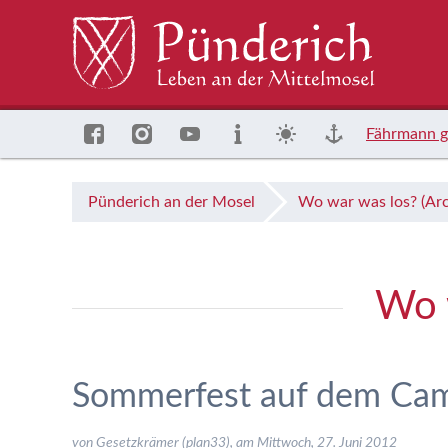
Fährmann g
Pünderich an der Mosel
Wo war was los? (Arc
Wo w
Sommerfest auf dem Cam
von Gesetzkrämer (plan33), am
Mittwoch, 27. Juni 2012