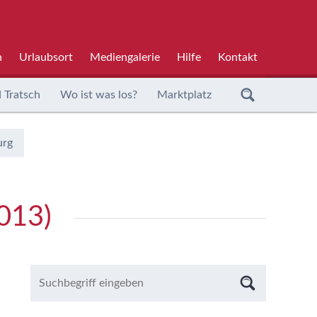
h
Urlaubsort
Mediengalerie
Hilfe
Kontakt
 Tratsch
Wo ist was los?
Marktplatz
urg
2013)