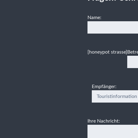
Name:
[honeypot strasse]
Betre
Empfänger:
Ihre Nachricht: