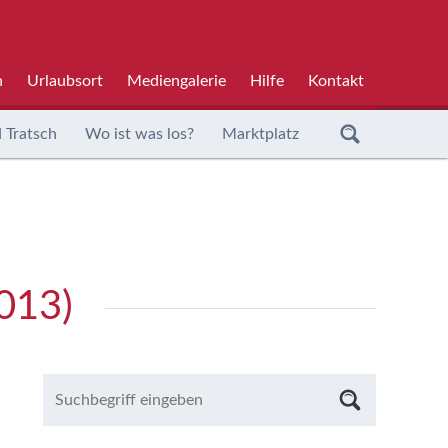
h
Urlaubsort
Mediengalerie
Hilfe
Kontakt
 Tratsch
Wo ist was los?
Marktplatz
2013)