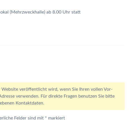
kal (Mehrzweckhalle) ab 8.00 Uhr statt
 Website veröffentlicht wird, wenn Sie Ihren vollen Vor-
resse verwenden. Für direkte Fragen benutzen Sie bitte
egebenen Kontaktdaten.
erliche Felder sind mit
*
markiert