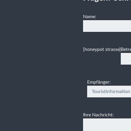
Name:
[honeypot strasse]
Betre
Empfänger:
Ihre Nachricht: