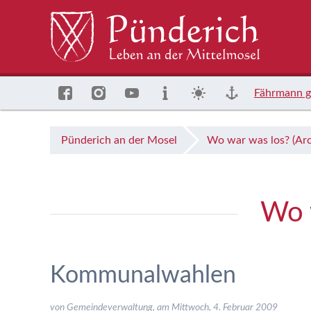
Fährmann g
Pünderich an der Mosel
Wo war was los? (Arc
Wo w
Kommunalwahlen
von Gemeindeverwaltung, am
Mittwoch, 4. Februar 2009