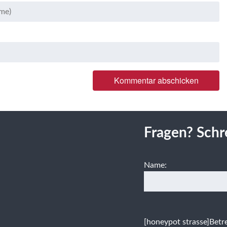
Fragen? Schr
Name:
[honeypot strasse]
Betre