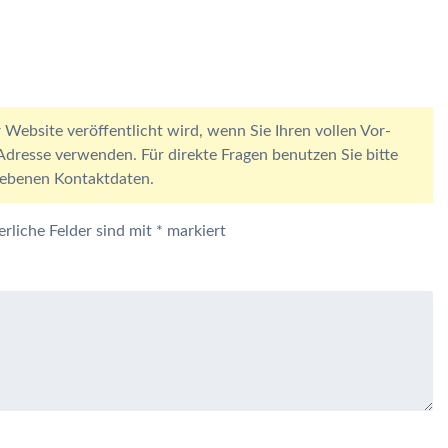
 Website veröffentlicht wird, wenn Sie Ihren vollen Vor-
resse verwenden. Für direkte Fragen benutzen Sie bitte
egebenen Kontaktdaten.
erliche Felder sind mit
*
markiert