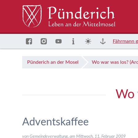
Fährmann g
Pünderich an der Mosel
Wo war was los? (Arc
Wo w
Adventskaffee
von Gemeindeverwaltung, am
Mittwoch, 11. Februar 2009