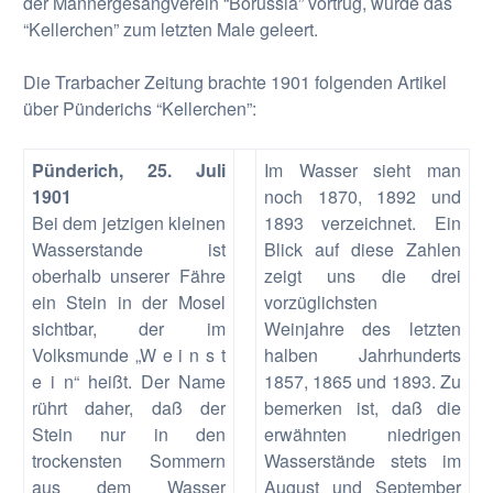
der Männergesangverein “Borussia” vortrug, wurde das
“Kellerchen” zum letzten Male geleert.
Die Trarbacher Zeitung brachte 1901 folgenden Artikel
über Pünderichs “Kellerchen”:
Pünderich, 25. Juli
Im Wasser sieht man
1901
noch 1870, 1892 und
Bei dem jetzigen kleinen
1893 verzeichnet. Ein
Wasserstande ist
Blick auf diese Zahlen
oberhalb unserer Fähre
zeigt uns die drei
ein Stein in der Mosel
vorzüglichsten
sichtbar, der im
Weinjahre des letzten
Volksmunde „W e i n s t
halben Jahrhunderts
e i n“ heißt. Der Name
1857, 1865 und 1893. Zu
rührt daher, daß der
bemerken ist, daß die
Stein nur in den
erwähnten niedrigen
trockensten Sommern
Wasserstände stets im
aus dem Wasser
August und September