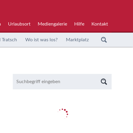
h
Urlaubsort
Mediengalerie
Hilfe
Kontakt
 Tratsch
Wo ist was los?
Marktplatz