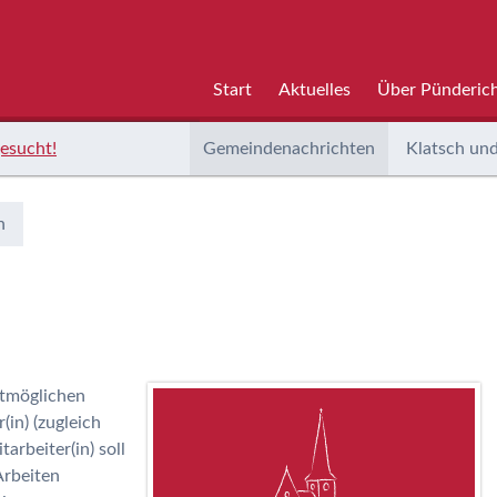
Start
Aktuelles
Über Pünderic
esucht!
Gemeindenachrichten
Klatsch und
n
stmöglichen
(in) (zugleich
arbeiter(in) soll
Arbeiten