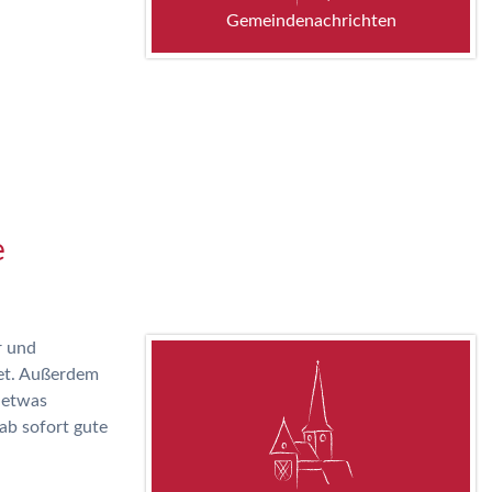
Gemeindenachrichten
e
r und
et. Außerdem
 etwas
 ab sofort gute