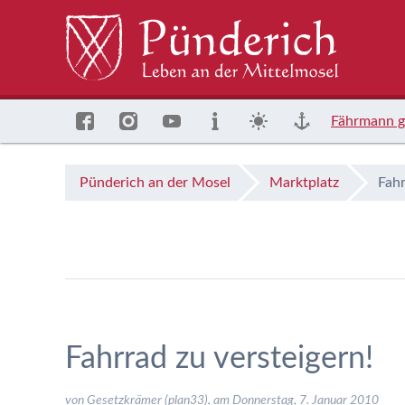
Fährmann g
Pünderich an der Mosel
Marktplatz
Fahr
Fahrrad zu versteigern!
von Gesetzkrämer (plan33), am
Donnerstag, 7. Januar 2010