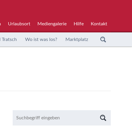
h
Urlaubsort
Mediengalerie
Hilfe
Kontakt
 Tratsch
Wo ist was los?
Marktplatz