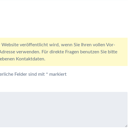
 Website veröffentlicht wird, wenn Sie Ihren vollen Vor-
resse verwenden. Für direkte Fragen benutzen Sie bitte
egebenen Kontaktdaten.
erliche Felder sind mit
*
markiert