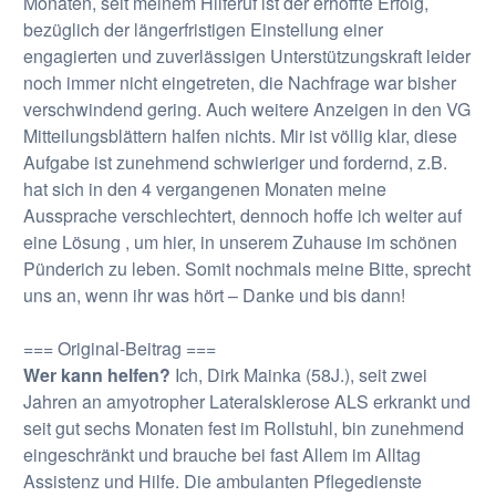
Monaten, seit meinem Hilferuf ist der erhoffte Erfolg,
bezüglich der längerfristigen Einstellung einer
engagierten und zuverlässigen Unterstützungskraft leider
noch immer nicht eingetreten, die Nachfrage war bisher
verschwindend gering. Auch weitere Anzeigen in den VG
Mitteilungsblättern halfen nichts. Mir ist völlig klar, diese
Aufgabe ist zunehmend schwieriger und fordernd, z.B.
hat sich in den 4 vergangenen Monaten meine
Aussprache verschlechtert, dennoch hoffe ich weiter auf
eine Lösung , um hier, in unserem Zuhause im schönen
Pünderich zu leben. Somit nochmals meine Bitte, sprecht
uns an, wenn ihr was hört – Danke und bis dann!
=== Original-Beitrag ===
Wer kann helfen?
Ich, Dirk Mainka (58J.), seit zwei
Jahren an amyotropher Lateralsklerose ALS erkrankt und
seit gut sechs Monaten fest im Rollstuhl, bin zunehmend
eingeschränkt und brauche bei fast Allem im Alltag
Assistenz und Hilfe. Die ambulanten Pflegedienste