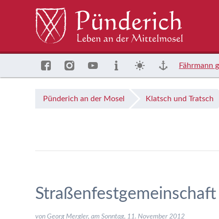
Fährmann g
Pünderich an der Mosel
Klatsch und Tratsch
Straßenfestgemeinschaft
von Georg Mergler, am
Sonntag, 11. November 2012