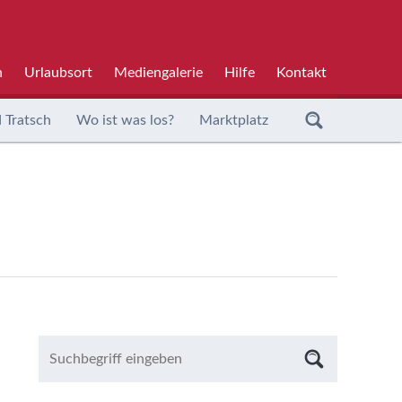
h
Urlaubsort
Mediengalerie
Hilfe
Kontakt
 Tratsch
Wo ist was los?
Marktplatz