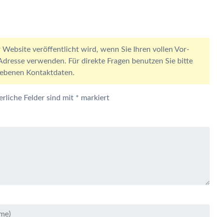
 Website veröffentlicht wird, wenn Sie Ihren vollen Vor-
resse verwenden. Für direkte Fragen benutzen Sie bitte
egebenen Kontaktdaten.
erliche Felder sind mit
*
markiert