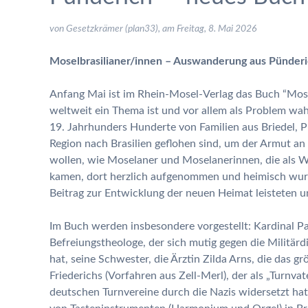
von Gesetzkrämer (plan33), am
Freitag, 8. Mai 2026
Moselbrasilianer/innen – Auswanderung aus Pünderich,
Anfang Mai ist im Rhein-Mosel-Verlag das Buch “Moselb
weltweit ein Thema ist und vor allem als Problem wa
19. Jahrhunders Hunderte von Familien aus Briedel, P
Region nach Brasilien geflohen sind, um der Armut an
wollen, wie Moselaner und Moselanerinnen, die als Wir
kamen, dort herzlich aufgenommen und heimisch wur
Beitrag zur Entwicklung der neuen Heimat leisteten u
Im Buch werden insbesondere vorgestellt: Kardinal Pa
Befreiungstheologe, der sich mutig gegen die Militärdi
hat, seine Schwester, die Ärztin Zilda Arns, die das 
Friederichs (Vorfahren aus Zell-Merl), der als „Turnvat
deutschen Turnvereine durch die Nazis widersetzt hat