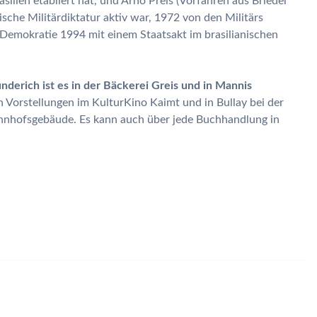
ilien etabliert hat, und Arno Preis (Vorfahren aus Briedel
sche Militärdiktatur aktiv war, 1972 von den Militärs
Demokratie 1994 mit einem Staatsakt im brasilianischen
ünderich ist es in der Bäckerei Greis und in Mannis
en Vorstellungen im KulturKino Kaimt und in Bullay bei der
hnhofsgebäude. Es kann auch über jede Buchhandlung in