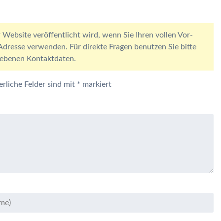
 Website veröffentlicht wird, wenn Sie Ihren vollen Vor-
resse verwenden. Für direkte Fragen benutzen Sie bitte
egebenen Kontaktdaten.
erliche Felder sind mit
*
markiert