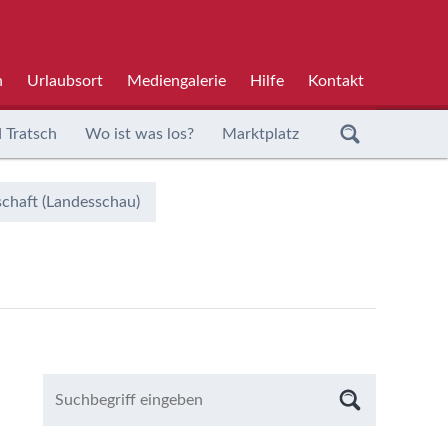
h
Urlaubsort
Mediengalerie
Hilfe
Kontakt
 Tratsch
Wo ist was los?
Marktplatz
chaft (Landesschau)