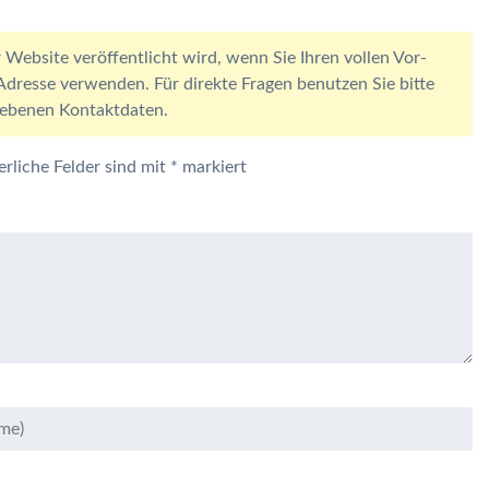
 Website veröffentlicht wird, wenn Sie Ihren vollen Vor-
resse verwenden. Für direkte Fragen benutzen Sie bitte
egebenen Kontaktdaten.
erliche Felder sind mit
*
markiert