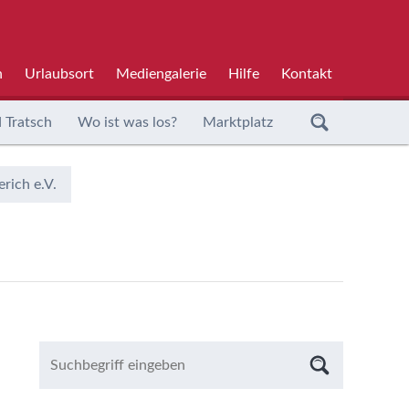
h
Urlaubsort
Mediengalerie
Hilfe
Kontakt
 Tratsch
Wo ist was los?
Marktplatz
rich e.V.