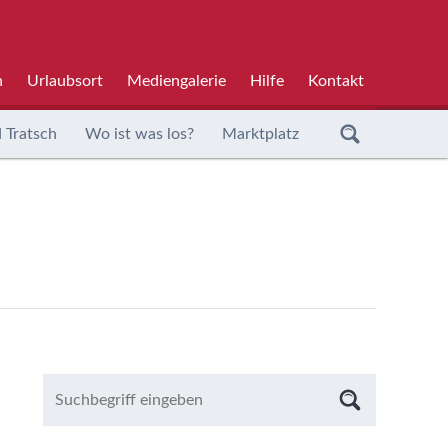
h
Urlaubsort
Mediengalerie
Hilfe
Kontakt
 Tratsch
Wo ist was los?
Marktplatz