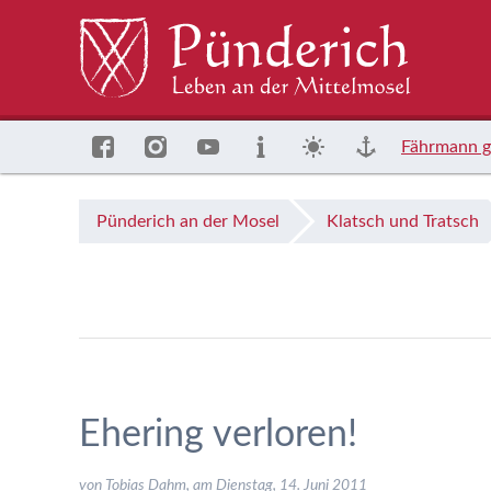
Fährmann g
Pünderich an der Mosel
Klatsch und Tratsch
Ehering verloren!
von Tobias Dahm, am
Dienstag, 14. Juni 2011