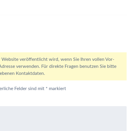
 Website veröffentlicht wird, wenn Sie Ihren vollen Vor-
resse verwenden. Für direkte Fragen benutzen Sie bitte
egebenen Kontaktdaten.
erliche Felder sind mit
*
markiert