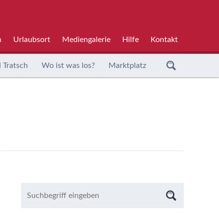
h
Urlaubsort
Mediengalerie
Hilfe
Kontakt
 Tratsch
Wo ist was los?
Marktplatz