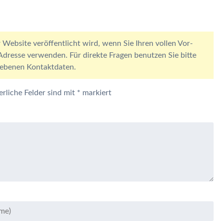
 Website veröffentlicht wird, wenn Sie Ihren vollen Vor-
resse verwenden. Für direkte Fragen benutzen Sie bitte
egebenen Kontaktdaten.
erliche Felder sind mit
*
markiert