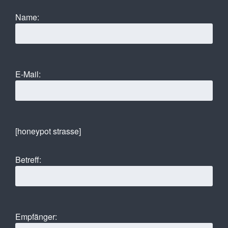
Name:
E-Mail:
[honeypot strasse]
Betreff:
Empfänger: