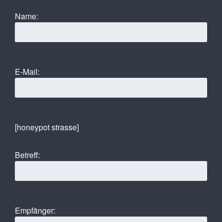
Name:
E-Mail:
[honeypot strasse]
Betreff:
Empfänger: